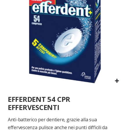
di
immagini
Vai
EFFERDENT 54 CPR
all'inizio
della
EFFERVESCENTI
galleria
di
Anti-batterico per dentiere, grazie alla sua
immagini
effervescenza pulisce anche nei punti difficili da