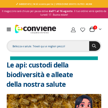
0498597472
| 5€ di sconto per te
| SPEDIZIONE GRATIS OLTRE I 49,90€
Il magazzino sarà chiuso per pausa estiva
dall'1 al 16 agosto
. Il tuo ordine verrà spedito da
lunedì 17. Buona estate!
elementi
0
Toggle
Carrello
Nav
Le api: custodi della
biodiversità e alleate
della nostra salute