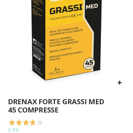
di
immagini
Vai
DRENAX FORTE GRASSI MED
all'inizio
della
45 COMPRESSE
galleria
di
immagini
3,7
/5