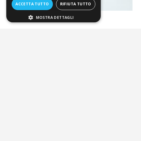
ACCETTA TUTTO
RIFIUTA TUTTO
MOSTRA DETTAGLI
La nostra convenienza
Il risparmio che fa ambiente
Il nostro manifesto
Il blog
Perché fidarti
Vendi con noi
Chi siamo
Chi Siamo
Sostegno e riconoscimenti