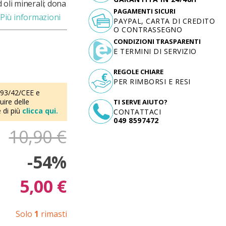
 oli minerali; dona
PAGAMENTI SICURI
Più informazioni
PAYPAL, CARTA DI CREDITO
O CONTRASSEGNO
CONDIZIONI TRASPARENTI
E TERMINI DI SERVIZIO
REGOLE CHIARE
PER RIMBORSI E RESI
 93/42/CEE e
ire delle
TI SERVE AIUTO?
 di più
clicca qui.
CONTATTACI
049 8597472
10,90 €
-54%
5,00 €
Solo
1
rimasti