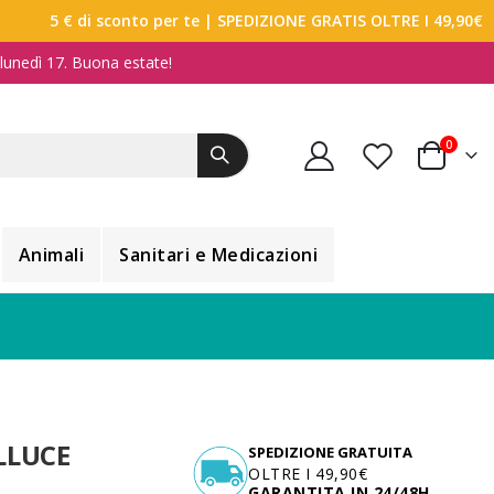
5 € di sconto per te
| SPEDIZIONE GRATIS OLTRE I 49,90€
a lunedì 17. Buona estate!
elemen
0
Carrello
Animali
Sanitari e Medicazioni
LLUCE
SPEDIZIONE GRATUITA
OLTRE I 49,90€
GARANTITA IN 24/48H