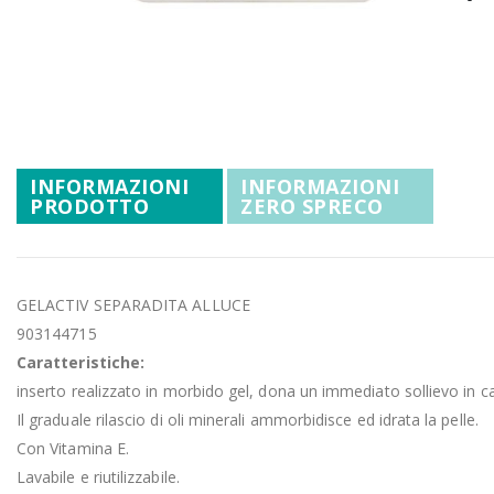
Promozioni
Vai
Mistery Box
all'inizio
della
galleria
di
immagini
INFORMAZIONI
INFORMAZIONI
PRODOTTO
ZERO SPRECO
GELACTIV SEPARADITA ALLUCE
903144715
Caratteristiche:
inserto realizzato in morbido gel, dona un immediato sollievo in ca
Il graduale rilascio di oli minerali ammorbidisce ed idrata la pelle.
Con Vitamina E.
Lavabile e riutilizzabile.