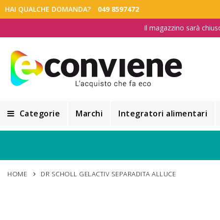
HAI QUALCHE DOMANDA?
049 8597472
Il magazzino sarà chius
Categorie
Marchi
Integratori alimentari
Integratori alimentari
Alimentazione e Dietetica
HOME
DR SCHOLL GELACTIV SEPARADITA ALLUCE
Cosmesi
Cosmetici Naturali