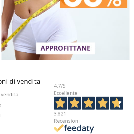
oni di vendita
4,7
/5
Eccellente
 vendita
e
3.821
i
Recensioni