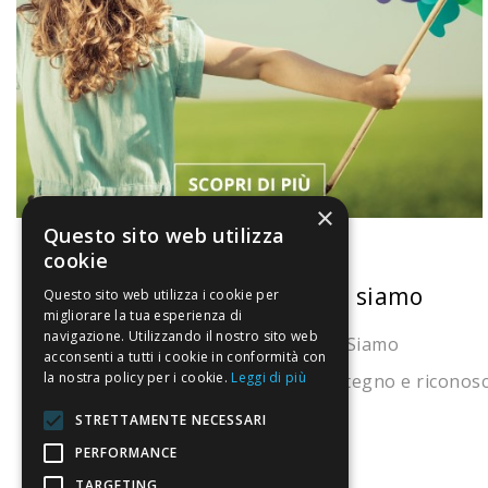
×
Questo sito web utilizza
cookie
La nostra convenienza
Chi siamo
Questo sito web utilizza i cookie per
migliorare la tua esperienza di
navigazione. Utilizzando il nostro sito web
Il risparmio che fa ambiente
Chi Siamo
acconsenti a tutti i cookie in conformità con
la nostra policy per i cookie.
Leggi di più
Il nostro manifesto
Sostegno e riconos
Il blog
STRETTAMENTE NECESSARI
Perché fidarti
PERFORMANCE
TARGETING