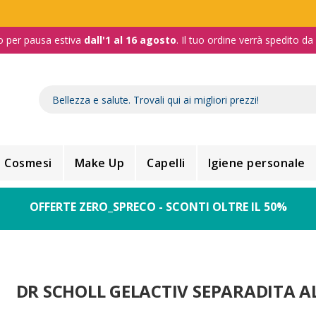
o per pausa estiva
dall'1 al 16 agosto
. Il tuo ordine verrà spedito d
Cosmesi
Make Up
Capelli
Igiene personale
OFFERTE ZERO_SPRECO - SCONTI OLTRE IL 50%
DR SCHOLL GELACTIV SEPARADITA A