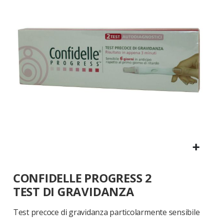
galleria
di
immagini
Vai
CONFIDELLE PROGRESS 2
all'inizio
della
TEST DI GRAVIDANZA
galleria
di
Test precoce di gravidanza particolarmente sensibile
immagini