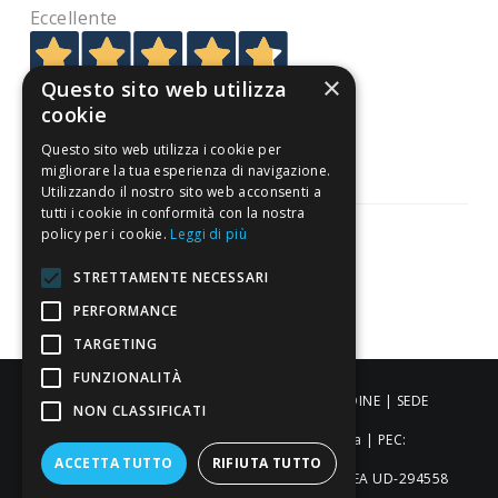
Eccellente
×
Questo sito web utilizza
3.818
cookie
Recensioni
Questo sito web utilizza i cookie per
migliorare la tua esperienza di navigazione.
Utilizzando il nostro sito web acconsenti a
tutti i cookie in conformità con la nostra
policy per i cookie.
Leggi di più
STRETTAMENTE NECESSARI
Pagamenti sicuri
PERFORMANCE
TARGETING
FUNZIONALITÀ
ALDIGIÙ S.R.L. | Via Cortazzis 15 33100 - UDINE | SEDE
NON CLASSIFICATI
OPERATIVA: Via del Progresso 3 - Padova | PEC:
ACCETTA TUTTO
RIFIUTA TUTTO
aldigiusrl@pec.it | C.F. e P.IVA 02873920306 REA UD-294558