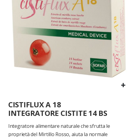
di
immagini
Vai
CISTIFLUX A 18
all'inizio
della
INTEGRATORE CISTITE 14 BS
galleria
di
Integratore alimentare naturale che sfrutta le
immagini
proprietà del Mirtillo Rosso, aiuta la normale