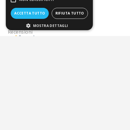
Eccellente
ACCETTA TUTTO
RIFIUTA TUTTO
3.821
MOSTRA DETTAGLI
Recensioni
Pagamenti sicuri
ALDIGIÙ S.R.L. | Via Cortazzis 15 33100 - UDINE | SEDE
OPERATIVA: Via del Progresso 3 - Padova | PEC:
aldigiusrl@pec.it | C.F. e P.IVA 02873920306 REA UD-294558