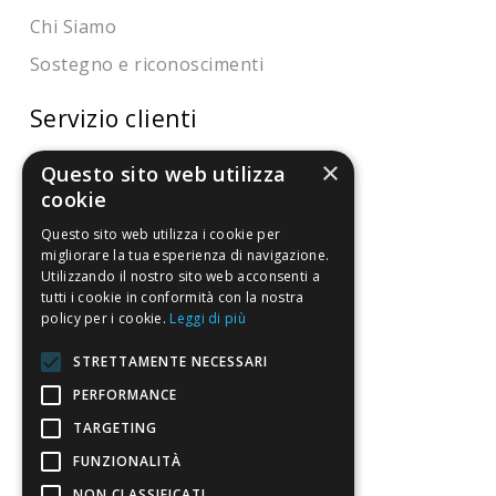
Chi Siamo
Sostegno e riconoscimenti
Servizio clienti
FAQ
×
Questo sito web utilizza
cookie
Riferimenti da controllare
Questo sito web utilizza i cookie per
Condizioni di vendita
migliorare la tua esperienza di navigazione.
Utilizzando il nostro sito web acconsenti a
tutti i cookie in conformità con la nostra
Termini di vendita
policy per i cookie.
Leggi di più
Spedizione
STRETTAMENTE NECESSARI
Pagamenti
PERFORMANCE
Resi
TARGETING
FUNZIONALITÀ
4,7
/5
NON CLASSIFICATI