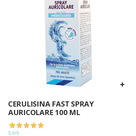
di
immagini
Vai
CERULISINA FAST SPRAY
all'inizio
della
AURICOLARE 100 ML
galleria
di
immagini
5,0
/5