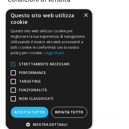
Termini di vendita
×
Questo sito web utilizza
Spedizione
cookie
Pagamenti
Questo sito web utilizza i cookie per
migliorare la tua esperienza di navigazione.
Resi
Utilizzando il nostro sito web acconsenti a
tutti i cookie in conformità con la nostra
policy per i cookie.
Leggi di più
4,7
/5
STRETTAMENTE NECESSARI
Eccellente
PERFORMANCE
TARGETING
3.821
FUNZIONALITÀ
Recensioni
NON CLASSIFICATI
ACCETTA TUTTO
RIFIUTA TUTTO
MOSTRA DETTAGLI