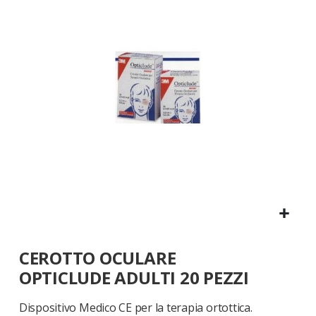
galleria
di
immagini
Vai
CEROTTO OCULARE
all'inizio
della
OPTICLUDE ADULTI 20 PEZZI
galleria
di
Dispositivo Medico CE per la terapia ortottica.
immagini