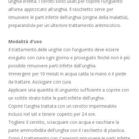
unghia infetta. I cerotti sono usati per coprire l'unguento
all'urea appiccicato all'unghia. Il raschietto serve per
rimuovere le parti infette dell'unghia (origine della malattia),
preparandola per un ulteriore trattamento antimicotico.
Modalità d'uso
Il trattamento delle unghie con l'unguento deve essere
eseguito con cura ogni giorno e proseguito finché non è più
possibile rimuovere parti infette dall'unghia.
Immergere per 10 minuti in acqua calda la mano o il piede
da trattare. Asciugare con cura.
Applicare una quantità di unguento sufficiente a coprire con
un sottile strato tutte le parti infette dell'unghia.
Coprire l'unghia trattata con un cerotto impermeabile
incluso nel set e tenere coperto per 24 ore.
Togliere il cerotto, sciacquare con acqua e raschiare la
parte ammorbidita dell'unghia con il raschietto di plastica.
Dopo il trattamento con Canespro rimuovere le parti infette