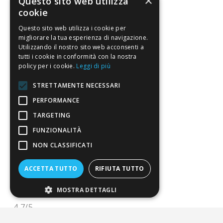
×
Questo sito web utilizza
cookie
Sostegno e riconoscimenti
Questo sito web utilizza i cookie per
migliorare la tua esperienza di navigazione.
Servizio clienti
Utilizzando il nostro sito web acconsenti a
tutti i cookie in conformità con la nostra
FAQ
policy per i cookie.
Leggi di più
Riferimenti da controllare
STRETTAMENTE NECESSARI
PERFORMANCE
Condizioni di vendita
TARGETING
Termini di vendita
FUNZIONALITÀ
Spedizione
NON CLASSIFICATI
Pagamenti
ACCETTA TUTTO
RIFIUTA TUTTO
Resi
MOSTRA DETTAGLI
4,7
/5
Eccellente