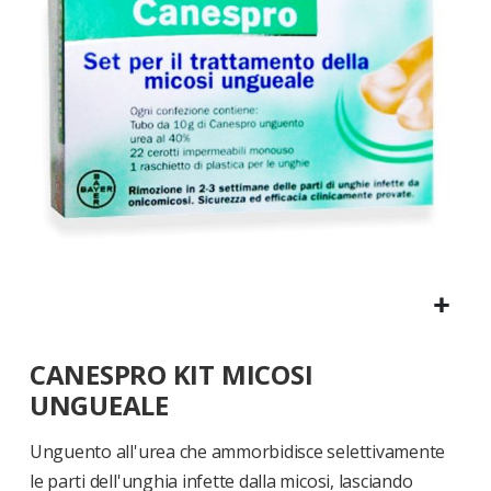
di
immagini
Vai
CANESPRO KIT MICOSI
all'inizio
della
UNGUEALE
galleria
di
Unguento all'urea che ammorbidisce selettivamente
immagini
le parti dell'unghia infette dalla micosi, lasciando