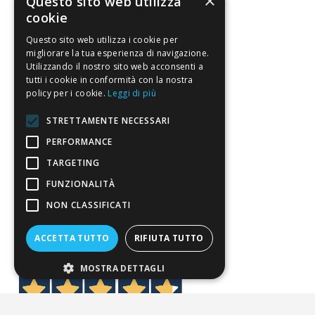
×
Questo sito web utilizza
Servizio clienti
cookie
Questo sito web utilizza i cookie per
FAQ
migliorare la tua esperienza di navigazione.
Utilizzando il nostro sito web acconsenti a
Riferimenti da controllare
tutti i cookie in conformità con la nostra
policy per i cookie.
Leggi di più
Condizioni di vendita
STRETTAMENTE NECESSARI
Termini di vendita
PERFORMANCE
Spedizione
TARGETING
Pagamenti
FUNZIONALITÀ
Resi
NON CLASSIFICATI
ACCETTA TUTTO
RIFIUTA TUTTO
4,7
/5
Eccellente
MOSTRA DETTAGLI