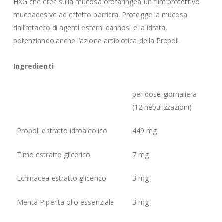
HXG che crea sulla mucosa orofaringea un film protettivo
mucoadesivo ad effetto barriera. Protegge la mucosa
dall’attacco di agenti esterni dannosi e la idrata,
potenziando anche l’azione antibiotica della Propoli.
Ingredienti
per dose giornaliera
(12 nebulizzazioni)
Propoli estratto idroalcolico
449 mg
Timo estratto glicerico
7 mg
Echinacea estratto glicerico
3 mg
Menta Piperita olio essenziale
3 mg