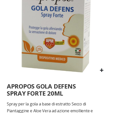
di
immagini
Vai
APROPOS GOLA DEFENS
all'inizio
della
SPRAY FORTE 20ML
galleria
di
Spray per la gola a base di estratto Secco di
immagini
Piantaggine e Aloe Vera ad azione emolliente e