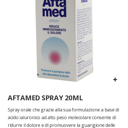
di
immagini
Vai
AFTAMED SPRAY 20ML
all'inizio
della
galleria
Spray orale che grazie alla sua formulazione a base di
di
acido ialuronico ad alto peso molecolare consente di
immagini
ridurre il dolore e di promuovere la guarigione delle