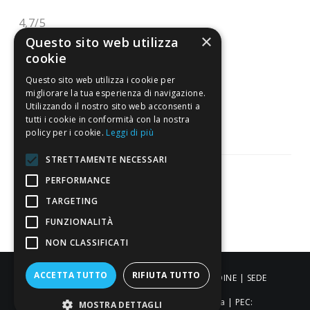
4,7
/5
×
Eccellente
Questo sito web utilizza
cookie
Questo sito web utilizza i cookie per
3.818
migliorare la tua esperienza di navigazione.
Recensioni
Utilizzando il nostro sito web acconsenti a
tutti i cookie in conformità con la nostra
policy per i cookie.
Leggi di più
STRETTAMENTE NECESSARI
PERFORMANCE
Pagamenti sicuri
TARGETING
FUNZIONALITÀ
NON CLASSIFICATI
ACCETTA TUTTO
RIFIUTA TUTTO
ALDIGIÙ S.R.L. | Via Cortazzis 15 33100 - UDINE | SEDE
OPERATIVA: Via del Progresso 3 - Padova | PEC:
MOSTRA DETTAGLI