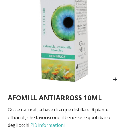
di
immagini
Vai
AFOMILL ANTIARROSS 10ML
all'inizio
della
galleria
Gocce naturali, a base di acque distillate di piante
di
officinali, che favoriscono il benessere quotidiano
immagini
degli occhi
Più informazioni