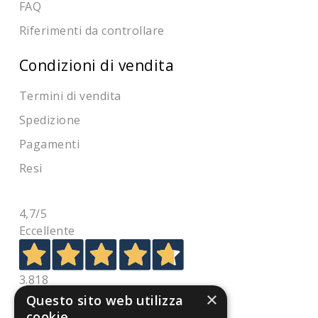
FAQ
Riferimenti da controllare
Condizioni di vendita
Termini di vendita
Spedizione
Pagamenti
Resi
4,7
/5
Eccellente
3.818
×
Recensioni
Questo sito web utilizza
cookie