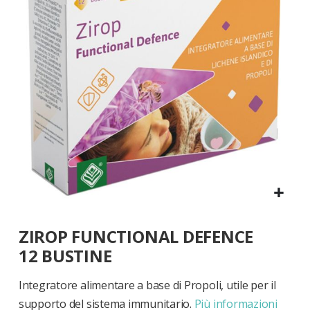
di
immagini
Vai
ZIROP FUNCTIONAL DEFENCE
all'inizio
della
12 BUSTINE
galleria
di
Integratore alimentare a base di Propoli, utile per il
immagini
supporto del sistema immunitario.
Più informazioni