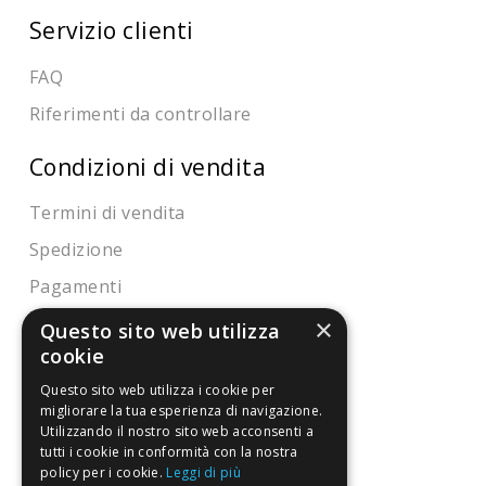
Servizio clienti
FAQ
Riferimenti da controllare
Condizioni di vendita
Termini di vendita
Spedizione
Pagamenti
Resi
×
Questo sito web utilizza
cookie
Questo sito web utilizza i cookie per
4,7
/5
migliorare la tua esperienza di navigazione.
Eccellente
Utilizzando il nostro sito web acconsenti a
tutti i cookie in conformità con la nostra
policy per i cookie.
Leggi di più