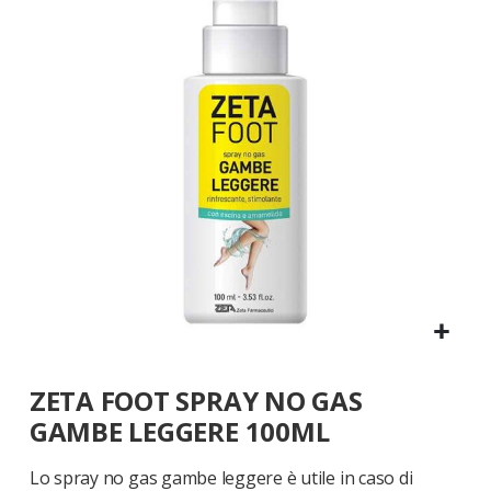
galleria
di
immagini
Vai
ZETA FOOT SPRAY NO GAS
all'inizio
della
GAMBE LEGGERE 100ML
galleria
di
Lo spray no gas gambe leggere è utile in caso di
immagini