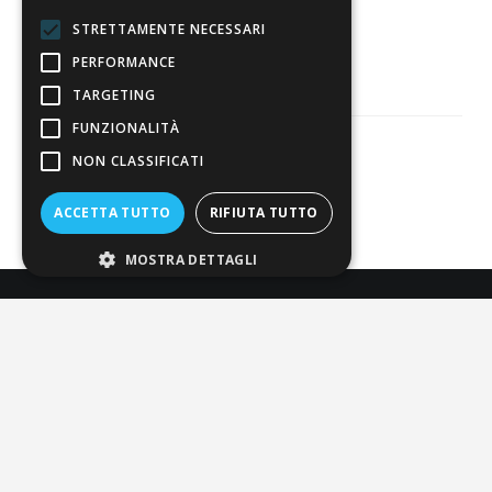
3.821
STRETTAMENTE NECESSARI
Recensioni
PERFORMANCE
TARGETING
FUNZIONALITÀ
NON CLASSIFICATI
Pagamenti sicuri
ACCETTA TUTTO
RIFIUTA TUTTO
MOSTRA DETTAGLI
ALDIGIÙ S.R.L. | Via Cortazzis 15 33100 - UDINE | SEDE
OPERATIVA: Via del Progresso 3 - Padova | PEC:
aldigiusrl@pec.it | C.F. e P.IVA 02873920306 REA UD-294558
Capitale sociale: € 27.086,97
-
-
-
Credits
Privacy & Cookie Policy
Newsletter Privacy