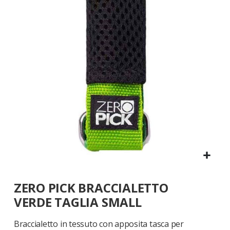
galleria
di
immagini
Vai
ZERO PICK BRACCIALETTO
all'inizio
della
VERDE TAGLIA SMALL
galleria
di
Braccialetto in tessuto con apposita tasca per
immagini