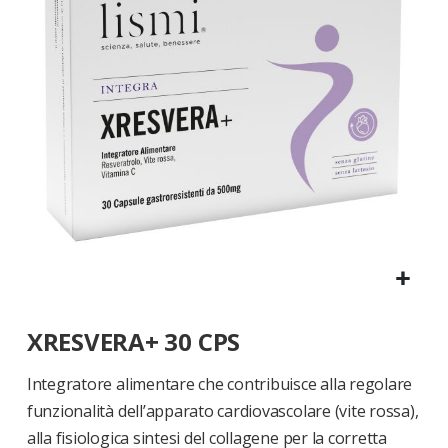
di
immagini
Vai
XRESVERA+ 30 CPS
all'inizio
della
galleria
Integratore alimentare che contribuisce alla regolare
di
funzionalità dell’apparato cardiovascolare (vite rossa),
immagini
alla fisiologica sintesi del collagene per la corretta