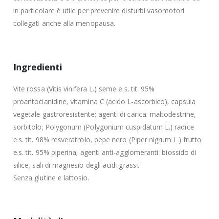
in particolare è utile per prevenire disturbi vasomotori
collegati anche alla menopausa.
Ingredienti
Vite rossa (Vitis vinifera L.) seme e.s. tit. 95%
proantocianidine, vitamina C (acido L-ascorbico), capsula
vegetale gastroresistente; agenti di carica: maltodestrine,
sorbitolo; Polygonum (Polygonium cuspidatum L.) radice
e.s. tit. 98% resveratrolo, pepe nero (Piper nigrum L.) frutto
e.s. tit. 95% piperina; agenti anti-agglomeranti: biossido di
silice, sali di magnesio degli acidi grassi.
Senza glutine e lattosio.