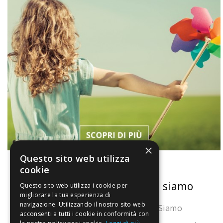
×
Questo sito web utilizza
cookie
La nostra convenienza
Chi siamo
Questo sito web utilizza i cookie per
migliorare la tua esperienza di
navigazione. Utilizzando il nostro sito web
Il risparmio che fa ambiente
Chi Siamo
acconsenti a tutti i cookie in conformità con