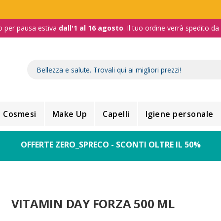
o per pausa estiva
dall'1 al 16 agosto
. Il tuo ordine verrà spedito d
Cosmesi
Make Up
Capelli
Igiene personale
OFFERTE ZERO_SPRECO - SCONTI OLTRE IL 50%
VITAMIN DAY FORZA 500 ML