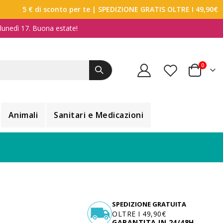
5 € di sconto per te
| SPEDIZIONE GRATIS OLTRE I 49,90€
a lunedì 17. Buona estate!
elemen
0
Carrello
Animali
Sanitari e Medicazioni
SPEDIZIONE GRATUITA
OLTRE I 49,90€
GARANTITA IN 24/48H