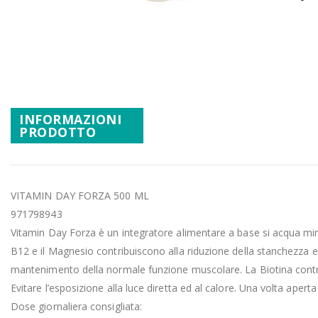
Promozioni
Vai
Mistery Box
all'inizio
della
galleria
di
immagini
INFORMAZIONI
PRODOTTO
VITAMIN DAY FORZA 500 ML
971798943
Vitamin Day Forza è un integratore alimentare a base si acqua min
B12 e il Magnesio contribuiscono alla riduzione della stanchezza e d
mantenimento della normale funzione muscolare. La Biotina contri
Evitare l’esposizione alla luce diretta ed al calore. Una volta aper
Dose giornaliera consigliata: