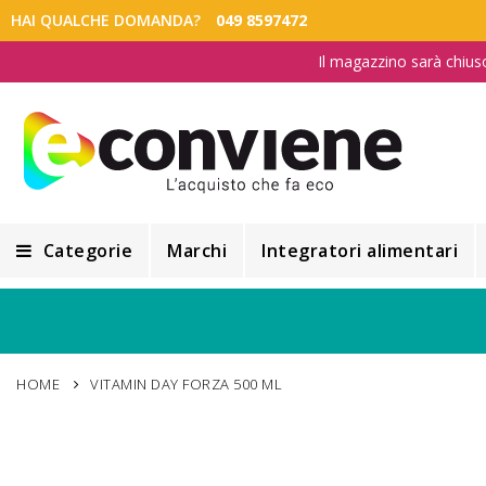
HAI QUALCHE DOMANDA?
049 8597472
Il magazzino sarà chius
Categorie
Marchi
Integratori alimentari
Integratori alimentari
Alimentazione e Dietetica
HOME
VITAMIN DAY FORZA 500 ML
Cosmesi
Cosmetici Naturali