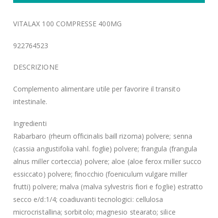
VITALAX 100 COMPRESSE 400MG
922764523
DESCRIZIONE
Complemento alimentare utile per favorire il transito
intestinale.
Ingredienti
Rabarbaro (rheum officinalis baill rizoma) polvere; senna
(cassia angustifolia vahl. foglie) polvere; frangula (frangula
alnus miller corteccia) polvere; aloe (aloe ferox miller succo
essiccato) polvere; finocchio (foeniculum vulgare miller
frutti) polvere; malva (malva sylvestris fiori e foglie) estratto
secco e/d:1/4; coadiuvanti tecnologici: cellulosa
microcristallina; sorbitolo; magnesio stearato; silice