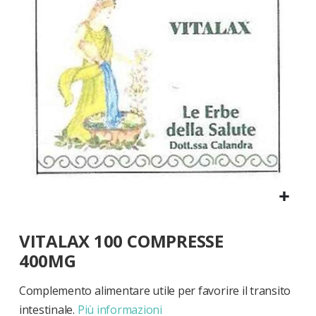
di
immagini
Vai
VITALAX 100 COMPRESSE
all'inizio
della
400MG
galleria
di
Complemento alimentare utile per favorire il transito
immagini
intestinale.
Più informazioni