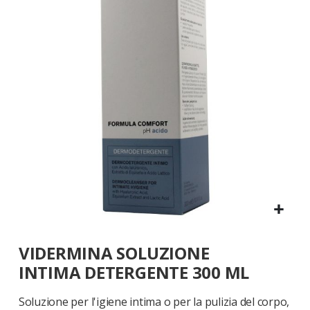
galleria
di
immagini
Vai
VIDERMINA SOLUZIONE
all'inizio
della
INTIMA DETERGENTE 300 ML
galleria
di
Soluzione per l'igiene intima o per la pulizia del corpo,
immagini