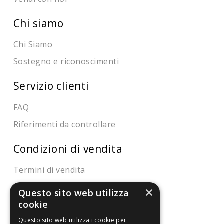
Chi siamo
Chi Siamo
Sostegno e riconoscimenti
Servizio clienti
FAQ
Riferimenti da controllare
Condizioni di vendita
Termini di vendita
Spedizione
×
Questo sito web utilizza
cookie
Pagamenti
Resi
Questo sito web utilizza i cookie per