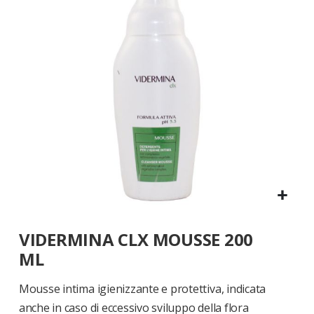
di
immagini
Vai
VIDERMINA CLX MOUSSE 200
all'inizio
della
ML
galleria
di
Mousse intima igienizzante e protettiva, indicata
immagini
anche in caso di eccessivo sviluppo della flora