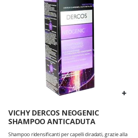
galleria
di
immagini
Vai
VICHY DERCOS NEOGENIC
all'inizio
della
SHAMPOO ANTICADUTA
galleria
di
Shampoo ridensificanti per capelli diradati, grazie alla
immagini