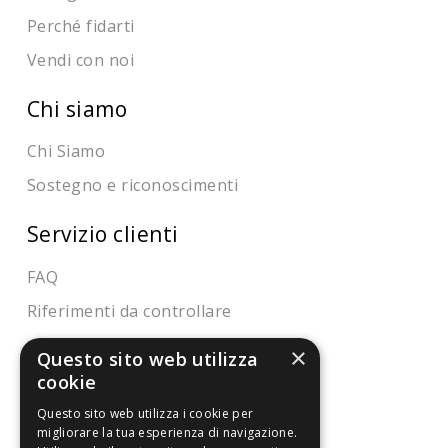
Perché fidarti
Vendi con noi
Chi siamo
Chi Siamo
Sostegno e riconoscimenti
Servizio clienti
FAQ
Riferimenti da controllare
×
Condizioni di vendita
Questo sito web utilizza
cookie
Termini di vendita
Questo sito web utilizza i cookie per
migliorare la tua esperienza di navigazione.
Spedizione