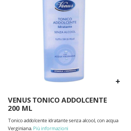
di
immagini
Vai
VENUS TONICO ADDOLCENTE
all'inizio
della
200 ML
galleria
di
Tonico addolcente idratante senza alcool, con acqua
immagini
Verginiana.
Più informazioni