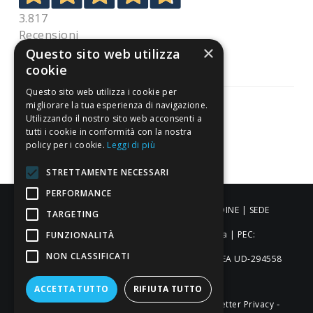
3.817
Recensioni
×
Questo sito web utilizza
cookie
Questo sito web utilizza i cookie per
migliorare la tua esperienza di navigazione.
Utilizzando il nostro sito web acconsenti a
tutti i cookie in conformità con la nostra
Pagamenti sicuri
policy per i cookie.
Leggi di più
STRETTAMENTE NECESSARI
PERFORMANCE
ALDIGIÙ S.R.L. | Via Cortazzis 15 33100 - UDINE | SEDE
TARGETING
OPERATIVA: Via del Progresso 3 - Padova | PEC:
FUNZIONALITÀ
NON CLASSIFICATI
aldigiusrl@pec.it | C.F. e P.IVA 02873920306 REA UD-294558
Capitale sociale: € 27.086,97
ACCETTA TUTTO
RIFIUTA TUTTO
-
-
-
Credits
Privacy & Cookie Policy
Newsletter Privacy