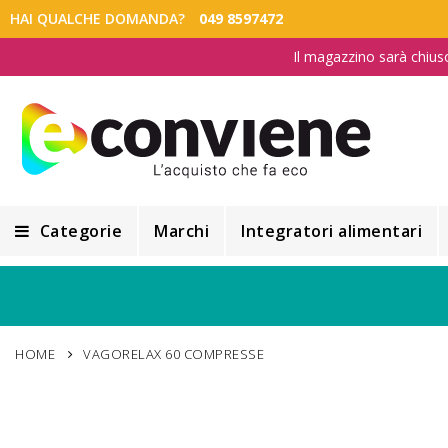
HAI QUALCHE DOMANDA?
049 8597472
Il magazzino sarà chius
Categorie
Marchi
Integratori alimentari
Integratori alimentari
Alimentazione e Dietetica
HOME
VAGORELAX 60 COMPRESSE
Cosmesi
Cosmetici Naturali