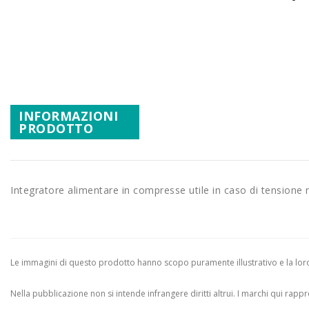
Promozioni
Vai
Mistery Box
all'inizio
della
galleria
di
immagini
INFORMAZIONI
PRODOTTO
Integratore alimentare in compresse utile in caso di tensione n
Le immagini di questo prodotto hanno scopo puramente illustrativo e la loro 
Nella pubblicazione non si intende infrangere diritti altrui.
I marchi qui rappres