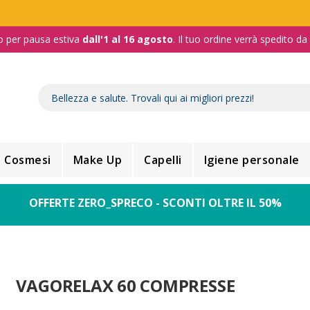
o per pausa estiva
dall'1 al 16 agosto
. Il tuo ordine verrà spedito d
Cosmesi
Make Up
Capelli
Igiene personale
OFFERTE ZERO_SPRECO - SCONTI OLTRE IL 50%
VAGORELAX 60 COMPRESSE