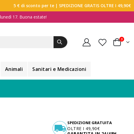
5 € di sconto per te
| SPEDIZIONE GRATIS OLTRE I 49,90€
a lunedì 17. Buona estate!
elemen
0
Carrello
Animali
Sanitari e Medicazioni
SPEDIZIONE GRATUITA
OLTRE I 49,90€
GARANTITA IN 24/48H