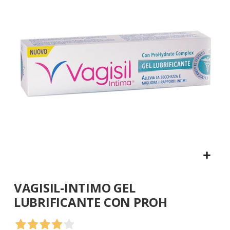
galleria
di
immagini
Vai
VAGISIL-INTIMO GEL
all'inizio
della
LUBRIFICANTE CON PROH
galleria
di
immagini