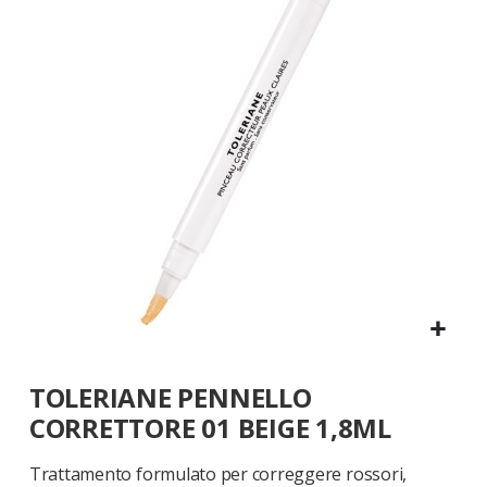
galleria
di
immagini
Vai
TOLERIANE PENNELLO
all'inizio
della
CORRETTORE 01 BEIGE 1,8ML
galleria
di
Trattamento formulato per correggere rossori,
immagini