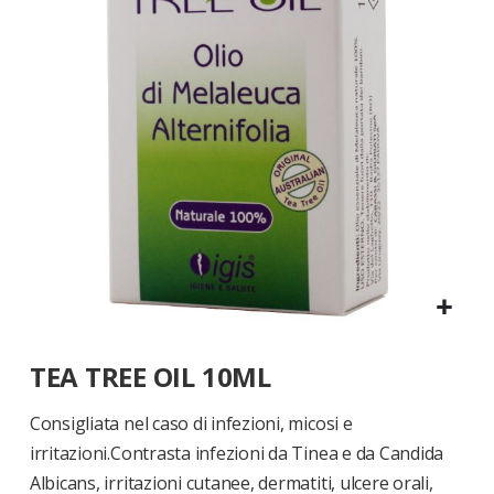
di
immagini
Vai
TEA TREE OIL 10ML
all'inizio
della
galleria
Consigliata nel caso di infezioni, micosi e
di
irritazioni.Contrasta infezioni da Tinea e da Candida
immagini
Albicans, irritazioni cutanee, dermatiti, ulcere orali,