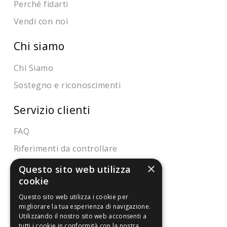
Perché fidarti
Vendi con noi
Chi siamo
Chi Siamo
Sostegno e riconoscimenti
Servizio clienti
FAQ
Riferimenti da controllare
×
Questo sito web utilizza
Condizioni di vendita
cookie
Termini di vendita
Questo sito web utilizza i cookie per
migliorare la tua esperienza di navigazione.
Spedizione
Utilizzando il nostro sito web acconsenti a
tutti i cookie in conformità con la nostra