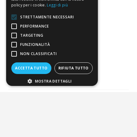
Pagamenti
policy per i cookie.
Leggi di più
Resi
STRETTAMENTE NECESSARI
PERFORMANCE
4,7
/5
TARGETING
Eccellente
FUNZIONALITÀ
NON CLASSIFICATI
3.818
Recensioni
ACCETTA TUTTO
RIFIUTA TUTTO
MOSTRA DETTAGLI
Pagamenti sicuri