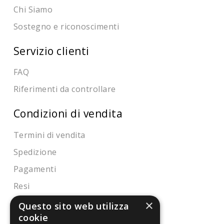
Chi Siamo
Sostegno e riconoscimenti
Servizio clienti
FAQ
Riferimenti da controllare
Condizioni di vendita
Termini di vendita
Spedizione
Pagamenti
Resi
×
Questo sito web utilizza
cookie
4,7
/5