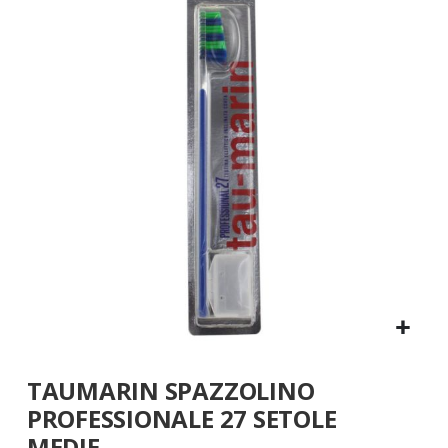
fine
della
galleria
di
immagini
Vai
TAUMARIN SPAZZOLINO
all'inizio
della
PROFESSIONALE 27 SETOLE
galleria
MEDIE