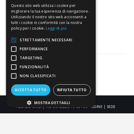
Eccellente
Questo sito web utilizza i cookie per
migliorare la tua esperienza di navigazione.
Utilizzando il nostro sito web acconsenti a
tutti i cookie in conformità con la nostra
3.820
policy per i cookie.
Leggi di più
Recensioni
STRETTAMENTE NECESSARI
PERFORMANCE
TARGETING
FUNZIONALITÀ
Pagamenti sicuri
NON CLASSIFICATI
ACCETTA TUTTO
RIFIUTA TUTTO
MOSTRA DETTAGLI
ALDIGIÙ S.R.L. | Via Cortazzis 15 33100 - UDINE | SEDE
OPERATIVA: Via del Progresso 3 - Padova | PEC:
aldigiusrl@pec.it | C.F. e P.IVA 02873920306 REA UD-294558