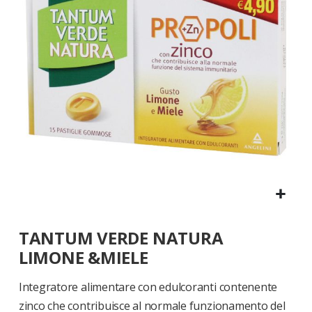
di
immagini
Vai
TANTUM VERDE NATURA
all'inizio
della
LIMONE &MIELE
galleria
di
Integratore alimentare con edulcoranti contenente
immagini
zinco che contribuisce al normale funzionamento del