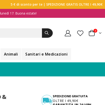
5 € di sconto per te
| SPEDIZIONE GRATIS OLTRE I 49,90€
a lunedì 17. Buona estate!
elemen
0
Carrello
Animali
Sanitari e Medicazioni
 &
SPEDIZIONE GRATUITA
OLTRE I 49,90€
GARANTITA IN 24/48H