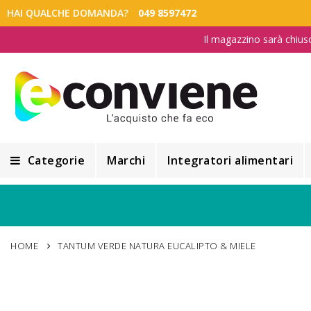
HAI QUALCHE DOMANDA?
049 8597472
Il magazzino sarà chius
Categorie
Marchi
Integratori alimentari
Integratori alimentari
Alimentazione e Dietetica
HOME
TANTUM VERDE NATURA EUCALIPTO & MIELE
Cosmesi
Cosmetici Naturali