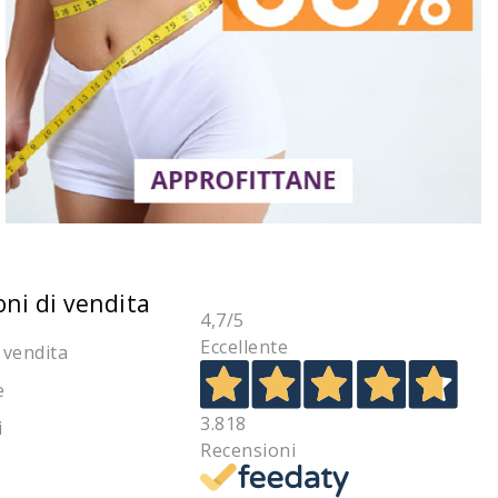
oni di vendita
4,7
/5
Eccellente
 vendita
e
3.818
i
Recensioni