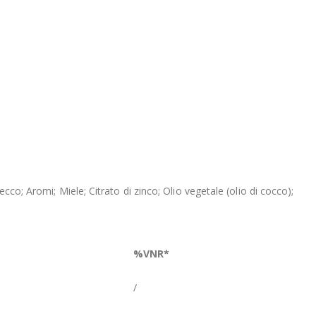
cco; Aromi; Miele; Citrato di zinco; Olio vegetale (olio di cocco);
%VNR*
/