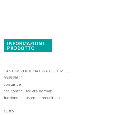
Promozioni
Vai
Mistery Box
all'inizio
della
galleria
di
immagini
INFORMAZIONI
PRODOTTO
TANTUM VERDE NATURA EUC E MIELE
934545649
con
zinco
che contribuisce alla normale
funzione del sistema immunitario
Gusto