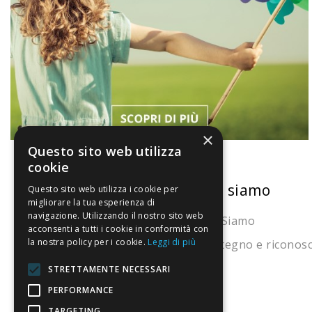
×
Questo sito web utilizza
cookie
La nostra convenienza
Chi siamo
Questo sito web utilizza i cookie per
migliorare la tua esperienza di
navigazione. Utilizzando il nostro sito web
Il risparmio che fa ambiente
Chi Siamo
acconsenti a tutti i cookie in conformità con
la nostra policy per i cookie.
Leggi di più
Il nostro manifesto
Sostegno e riconos
Il blog
STRETTAMENTE NECESSARI
Perché fidarti
PERFORMANCE
TARGETING