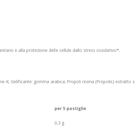
ario e alla protezione delle cellule dallo stress ossidativo*.
me-K; Gelificante: gomma arabica; Propoli resina (Propolis) estratto se
per 5 pastiglie
0,3 g