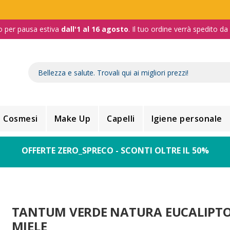
o per pausa estiva
dall'1 al 16 agosto
. Il tuo ordine verrà spedito d
Cosmesi
Make Up
Capelli
Igiene personale
OFFERTE ZERO_SPRECO - SCONTI OLTRE IL 50%
TANTUM VERDE NATURA EUCALIPTO
MIELE