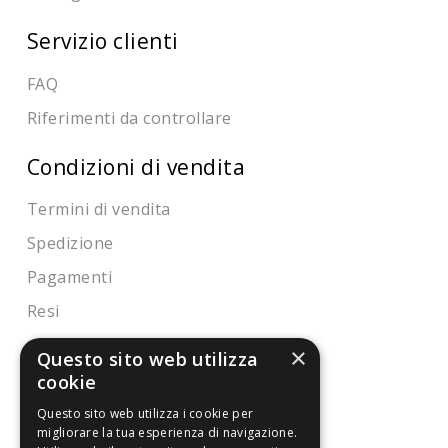
Servizio clienti
FAQ
Riferimenti da controllare
Condizioni di vendita
Termini di vendita
Spedizione
Pagamenti
Resi
×
Questo sito web utilizza
4,7
/5
cookie
Eccellente
Questo sito web utilizza i cookie per
migliorare la tua esperienza di navigazione.