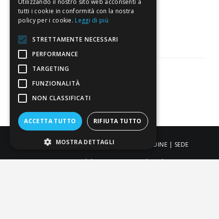
Utilizzando il nostro sito web acconsenti a
3.821
tutti i cookie in conformità con la nostra
policy per i cookie.
Leggi di più
Recensioni
STRETTAMENTE NECESSARI
PERFORMANCE
TARGETING
FUNZIONALITÀ
Pagamenti sicuri
NON CLASSIFICATI
ACCETTA TUTTO
RIFIUTA TUTTO
MOSTRA DETTAGLI
ALDIGIÙ S.R.L. | Via Cortazzis 15 33100 - UDINE | SEDE
OPERATIVA: Via del Progresso 3 - Padova | PEC:
aldigiusrl@pec.it | C.F. e P.IVA 02873920306 REA UD-294558
Capitale sociale: € 27.086,97
-
-
-
Credits
Privacy & Cookie Policy
Newsletter Privacy