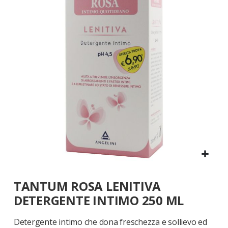
galleria
di
immagini
Vai
TANTUM ROSA LENITIVA
all'inizio
della
DETERGENTE INTIMO 250 ML
galleria
di
Detergente intimo che dona freschezza e sollievo ed
immagini