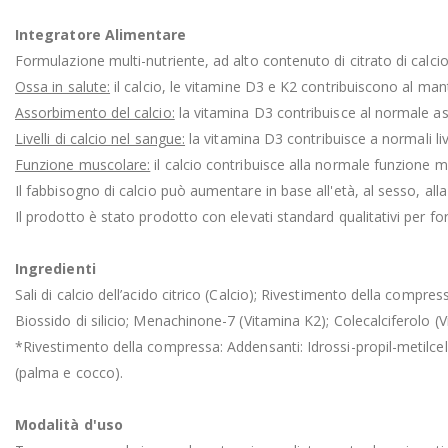
Integratore Alimentare
Formulazione multi-nutriente, ad alto contenuto di citrato di calcio
Ossa in salute:
il calcio, le vitamine D3 e K2 contribuiscono al ma
Assorbimento del calcio:
la vitamina D3 contribuisce al normale as
Livelli di calcio nel sangue:
la vitamina D3 contribuisce a normali live
Funzione muscolare:
il calcio contribuisce alla normale funzione
Il fabbisogno di calcio può aumentare in base all'età, al sesso, al
Il prodotto è stato prodotto con elevati standard qualitativi per forn
Ingredienti
Sali di calcio dell’acido citrico (Calcio); Rivestimento della compres
Biossido di silicio; Menachinone-7 (Vitamina K2); Colecalciferolo (
*Rivestimento della compressa: Addensanti: Idrossi-propil-metilcellulo
(palma e cocco).
Modalità d'uso