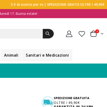
5 € di sconto per te
| SPEDIZIONE GRATIS OLTRE I 49,90€
a lunedì 17. Buona estate!
elemen
0
Carrello
Animali
Sanitari e Medicazioni
SPEDIZIONE GRATUITA
OLTRE I 49,90€
GARANTITA IN 24/48H