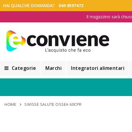
HAI QUALCHE DOMANDA?
049 8597472
Il magazzino sarà chius
Categorie
Marchi
Integratori alimentari
Integratori alimentari
Alimentazione e Dietetica
HOME
SWISSE SALUTE OSSEA 60CPR
Cosmesi
Cosmetici Naturali