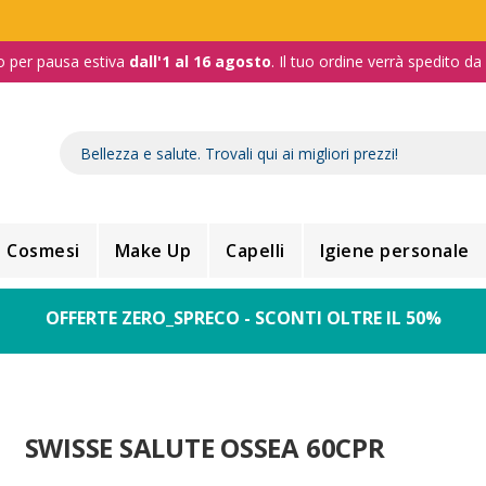
o per pausa estiva
dall'1 al 16 agosto
. Il tuo ordine verrà spedito d
Cosmesi
Make Up
Capelli
Igiene personale
OFFERTE ZERO_SPRECO - SCONTI OLTRE IL 50%
SWISSE SALUTE OSSEA 60CPR