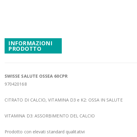
Promozioni
Vai
all'inizio
Mistery Box
della
galleria
di
INFORMAZIONI
immagini
PRODOTTO
SWISSE SALUTE OSSEA 60CPR
970420168
CITRATO DI CALCIO, VITAMINA D3 e K2: OSSA IN SALUTE
VITAMINA D3: ASSORBIMENTO DEL CALCIO
Prodotto con elevati standard qualitativi