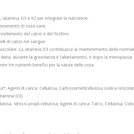
, vitamina D3 e K2 per integrare la nutrizione.
ntenimento di ossa sane.
sorbimento del calcio e del fosforo.
lli di calcio nel sangue.
 muscolare. La vitamina D3 contribuisce al mantenimento della norma
la dieta, durante la gravidanza e l'allattamento, e dopo la menopausa.
ire tre nutrienti benefici per la salute delle ossa.
sa*; Agenti di carica: Cellulosa, Carbossimetilcellulosa sodica reticola
Vitamina D3).
sa, Idrossi-propil-cellulosa; Agenti di carica: Talco, Cellulosa; Coloran