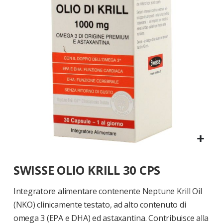
di
immagini
Vai
SWISSE OLIO KRILL 30 CPS
all'inizio
della
galleria
Integratore alimentare contenente Neptune Krill Oil
di
(NKO) clinicamente testato, ad alto contenuto di
immagini
omega 3 (EPA e DHA) ed astaxantina. Contribuisce alla