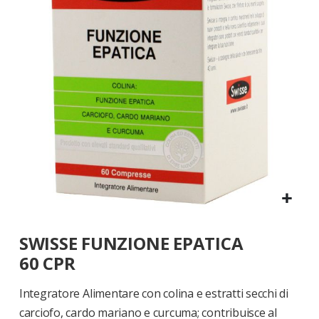
di
immagini
Vai
SWISSE FUNZIONE EPATICA
all'inizio
della
60 CPR
galleria
di
Integratore Alimentare con colina e estratti secchi di
immagini
carciofo, cardo mariano e curcuma; contribuisce al