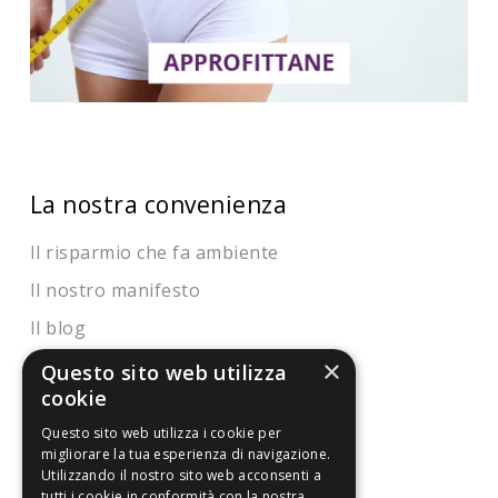
La nostra convenienza
Il risparmio che fa ambiente
Il nostro manifesto
Il blog
Perché fidarti
×
Questo sito web utilizza
cookie
Vendi con noi
Questo sito web utilizza i cookie per
Chi siamo
migliorare la tua esperienza di navigazione.
Utilizzando il nostro sito web acconsenti a
tutti i cookie in conformità con la nostra