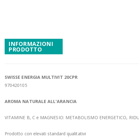
Promozioni
Vai
all'inizio
Mistery Box
della
galleria
di
INFORMAZIONI
immagini
PRODOTTO
SWISSE ENERGIA MULTIVIT 20CPR
970420105
AROMA NATURALE ALL'ARANCIA
VITAMINE B, C e MAGNESIO: METABOLISMO ENERGETICO, RI
Prodotto con elevati standard qualitativi