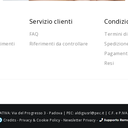
Servizio clienti
Condizi
FAQ
Termini di
cimenti
Riferimenti da controllare
Spedizion
Pagament
Resi
ATIVA: Via del Progresso 3 - Padova | PEC: aldigiusrl@pec.it | C.F. e P.
-
-
-
Credits
Privacy & Cookie Policy
Newsletter Privacy