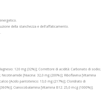
energetico.
duzione della stanchezza e dell'affaticamento.
.
[Magnesio: 120 mg (32%)]; Correttore di acidità: Carbonato di sodio;
la; Nicotinamide [Niacina: 32,0 mg (200%)]; Riboflavina [Vitamina
alcio [Acido pantotenico: 13,0 mg (217%)]; Cloridrato di
g (360%)]; Cianocobalamina [Vitamina B12: 25,0 mcg (1000%)].