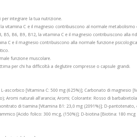
er integrare la tua nutrizione.
 la vitamina C e il magnesio contribuiscono al normale metabolismo 
, B5, B6, B9, B12, la vitamina C e il magnesio contribuiscono alla ri
mina C e il magnesio contribuiscono alla normale funzione psicologica
tico.
ormale funzione muscolare.
ima per chi ha difficoltà a deglutire compresse o capsule grandi.
 Acido L-ascorbico [Vitamina C: 500 mg (625%)]; Carbonato di magnesio 
cio); Aromi naturali all’arancia; Aromi; Colorante: Rosso di barbabieto
onitrato di tiamina [Vitamina B1: 23,0 mg (2091%)]; D-pantotenato, c
tammico [Acido folico: 300 mcg, (150%)]; D-biotina [Biotina: 180 mc