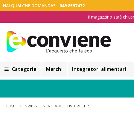
HAI QUALCHE DOMANDA?
049 8597472
Il magazzino sarà chius
Categorie
Marchi
Integratori alimentari
Integratori alimentari
Alimentazione e Dietetica
HOME
SWISSE ENERGIA MULTIVIT 20CPR
Cosmesi
Cosmetici Naturali