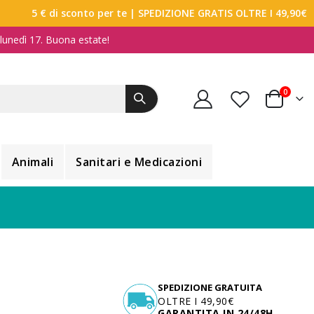
5 € di sconto per te
| SPEDIZIONE GRATIS OLTRE I 49,90€
a lunedì 17. Buona estate!
elemen
0
Carrello
Animali
Sanitari e Medicazioni
SPEDIZIONE GRATUITA
OLTRE I 49,90€
GARANTITA IN 24/48H