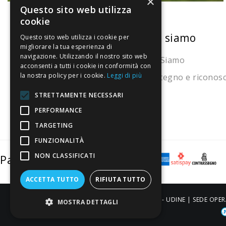
×
Questo sito web utilizza
cookie
La nostra convenienza
Chi siamo
Questo sito web utilizza i cookie per
migliorare la tua esperienza di
navigazione. Utilizzando il nostro sito web
Il risparmio che fa ambiente
Chi Siamo
acconsenti a tutti i cookie in conformità con
la nostra policy per i cookie.
Leggi di più
Il nostro manifesto
Sostegno e riconos
Il blog
STRETTAMENTE NECESSARI
Perché fidarti
PERFORMANCE
TARGETING
Vendi con noi
FUNZIONALITÀ
NON CLASSIFICATI
Pagamenti sicuri
ACCETTA TUTTO
RIFIUTA TUTTO
ALDIGIÙ S.R.L. | Via Cortazzis 15 33100 - UDINE | SEDE OPER
MOSTRA DETTAGLI