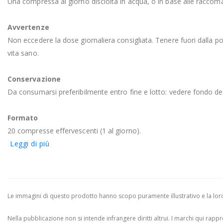
Una compressa al giorno disciolta in acqua, o in base alle raccom
Avvertenze
Non eccedere la dose giornaliera consigliata. Tenere fuori dalla port
vita sano.
Conservazione
Da consumarsi preferibilmente entro fine e lotto: vedere fondo de
Formato
20 compresse effervescenti (1 al giorno).
Leggi di più
Le immagini di questo prodotto hanno scopo puramente illustrativo e la loro 
Nella pubblicazione non si intende infrangere diritti altrui.
I marchi qui rappres