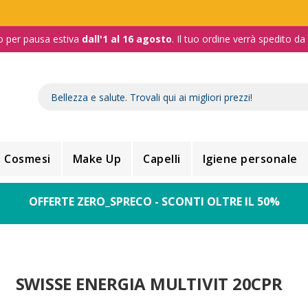
o per pausa estiva
dall'1 al 16 agosto
. Il tuo ordine verrà spedito d
Cosmesi
Make Up
Capelli
Igiene personale
OFFERTE ZERO_SPRECO - SCONTI OLTRE IL 50%
SWISSE ENERGIA MULTIVIT 20CPR