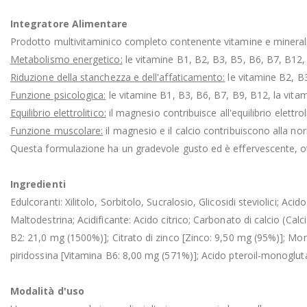
Integratore Alimentare
Prodotto multivitaminico completo contenente vitamine e minerali p
Metabolismo energetico:
le vitamine B1, B2, B3, B5, B6, B7, B12,
Riduzione della stanchezza e dell'affaticamento:
le vitamine B2, B3
Funzione psicologica:
le vitamine B1, B3, B6, B7, B9, B12, la vita
Equilibrio elettrolitico:
il magnesio contribuisce all'equilibrio elettroli
Funzione muscolare:
il magnesio e il calcio contribuiscono alla n
Questa formulazione ha un gradevole gusto ed è effervescente, ott
Ingredienti
Edulcoranti: Xilitolo, Sorbitolo, Sucralosio, Glicosidi steviolici;
Maltodestrina; Acidificante: Acido citrico; Carbonato di calcio (Cal
B2: 21,0 mg (1500%)]; Citrato di zinco [Zinco: 9,50 mg (95%)]; Mon
piridossina [Vitamina B6: 8,00 mg (571%)]; Acido pteroil-monoglu
Modalità d'uso