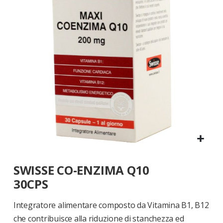
di
immagini
Vai
SWISSE CO-ENZIMA Q10
all'inizio
della
30CPS
galleria
di
Integratore alimentare composto da Vitamina B1, B12
immagini
che contribuisce alla riduzione di stanchezza ed