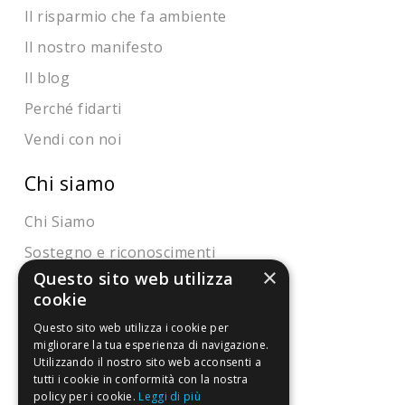
Il risparmio che fa ambiente
Il nostro manifesto
Il blog
Perché fidarti
Vendi con noi
Chi siamo
Chi Siamo
Sostegno e riconoscimenti
×
Questo sito web utilizza
Servizio clienti
cookie
Questo sito web utilizza i cookie per
FAQ
migliorare la tua esperienza di navigazione.
Utilizzando il nostro sito web acconsenti a
Riferimenti da controllare
tutti i cookie in conformità con la nostra
policy per i cookie.
Leggi di più