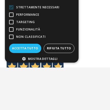
Condizioni di vendita
STRETTAMENTE NECESSARI
Termini di vendita
PERFORMANCE
Spedizione
TARGETING
Pagamenti
FUNZIONALITÀ
Resi
NON CLASSIFICATI
ACCETTA TUTTO
RIFIUTA TUTTO
4,7
/5
Eccellente
MOSTRA DETTAGLI
3.821
Recensioni