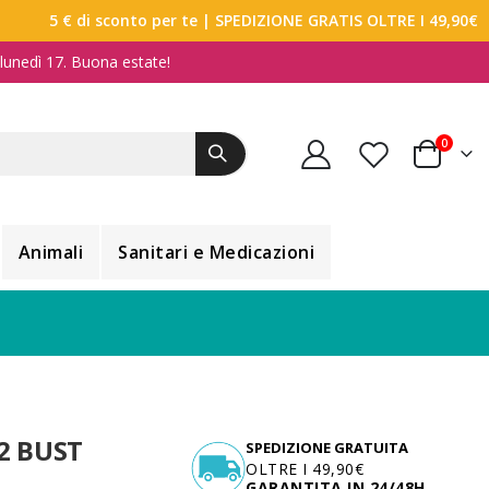
5 € di sconto per te
| SPEDIZIONE GRATIS OLTRE I 49,90€
a lunedì 17. Buona estate!
elemen
0
Carrello
Animali
Sanitari e Medicazioni
2 BUST
SPEDIZIONE GRATUITA
OLTRE I 49,90€
GARANTITA IN 24/48H