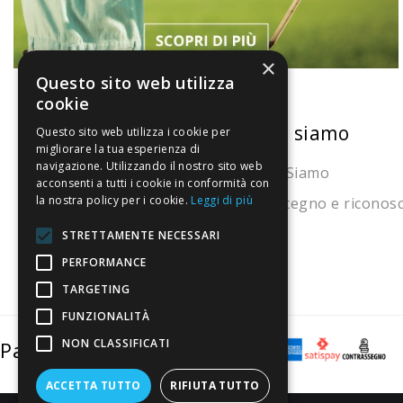
×
Questo sito web utilizza
cookie
La nostra convenienza
Chi siamo
Questo sito web utilizza i cookie per
migliorare la tua esperienza di
navigazione. Utilizzando il nostro sito web
Il risparmio che fa ambiente
Chi Siamo
acconsenti a tutti i cookie in conformità con
la nostra policy per i cookie.
Leggi di più
Il nostro manifesto
Sostegno e riconos
Il blog
STRETTAMENTE NECESSARI
Perché fidarti
PERFORMANCE
TARGETING
Vendi con noi
FUNZIONALITÀ
NON CLASSIFICATI
Pagamenti sicuri
ACCETTA TUTTO
RIFIUTA TUTTO