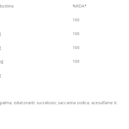
 bustina
%RDA*
100
g
100
g
100
mg
100
g
di palma; edulcoranti: sucralosio; saccarina sodica; acesulfame K.