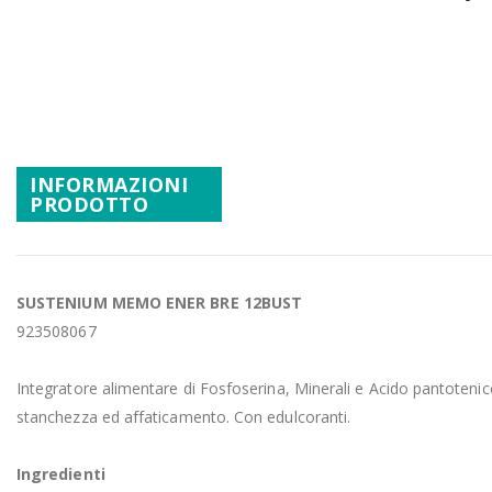
Promozioni
Vai
Mistery Box
all'inizio
della
galleria
di
immagini
INFORMAZIONI
PRODOTTO
SUSTENIUM MEMO ENER BRE 12BUST
923508067
Integratore alimentare di Fosfoserina, Minerali e Acido pantotenico
stanchezza ed affaticamento. Con edulcoranti.
Ingredienti