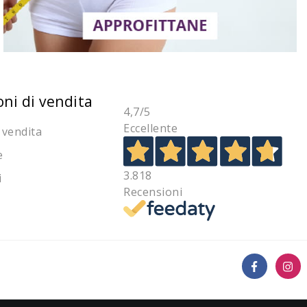
oni di vendita
4,7
/5
Eccellente
 vendita
e
3.818
i
Recensioni