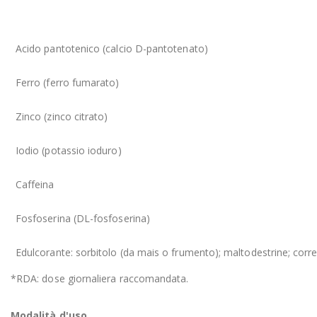
Acido pantotenico (calcio D-pantotenato)
Ferro (ferro fumarato)
Zinco (zinco citrato)
Iodio (potassio ioduro)
Caffeina
Fosfoserina (DL-fosfoserina)
Edulcorante: sorbitolo (da mais o frumento); maltodestrine; corretto
*RDA: dose giornaliera raccomandata.
Modalità d'uso