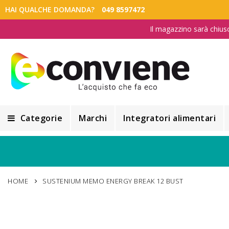
HAI QUALCHE DOMANDA?
049 8597472
Il magazzino sarà chius
Categorie
Marchi
Integratori alimentari
Integratori alimentari
Alimentazione e Dietetica
HOME
SUSTENIUM MEMO ENERGY BREAK 12 BUST
Cosmesi
Cosmetici Naturali