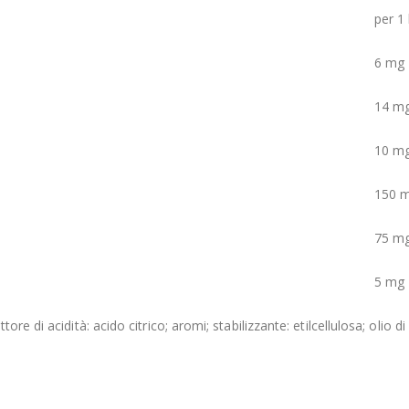
per 1
6 mg
14 m
10 m
150 
75 m
5 mg
re di acidità: acido citrico; aromi; stabilizzante: etilcellulosa; olio 