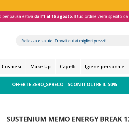
o per pausa estiva
dall'1 al 16 agosto
. Il tuo ordine verrà spedito d
Cosmesi
Make Up
Capelli
Igiene personale
OFFERTE ZERO_SPRECO - SCONTI OLTRE IL 50%
SUSTENIUM MEMO ENERGY BREAK 1