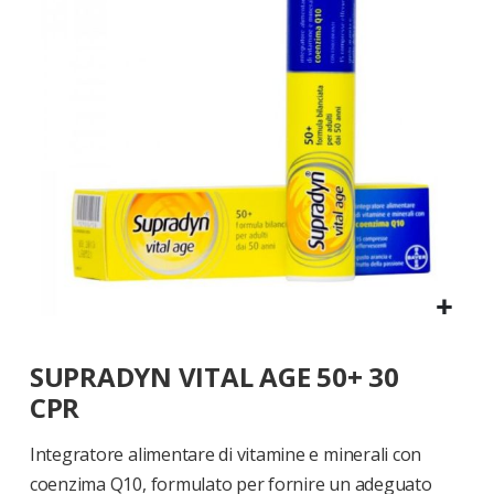
di
immagini
Vai
SUPRADYN VITAL AGE 50+ 30
all'inizio
della
CPR
galleria
di
Integratore alimentare di vitamine e minerali con
immagini
coenzima Q10, formulato per fornire un adeguato