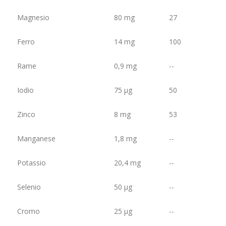
Magnesio
80 mg
27
Ferro
14 mg
100
Rame
0,9 mg
--
Iodio
75 µg
50
Zinco
8 mg
53
Manganese
1,8 mg
--
Potassio
20,4 mg
--
Selenio
50 µg
--
Cromo
25 µg
--