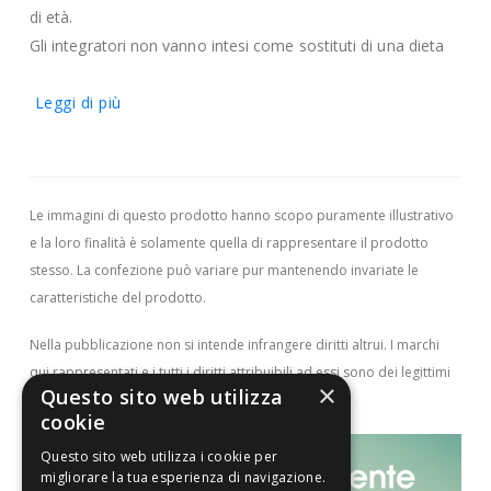
di età.
Gli integratori non vanno intesi come sostituti di una dieta
variata.
Leggi di più
Formato
30 compresse effervescenti al gusto arancia e frutto della
passione.
Le immagini di questo prodotto hanno scopo puramente illustrativo
e la loro finalità è solamente quella di rappresentare il prodotto
stesso. La confezione può variare pur mantenendo invariate le
caratteristiche del prodotto.
Nella pubblicazione non si intende infrangere diritti altrui.
I marchi
qui rappresentati e i tutti i diritti attribuibili ad essi sono dei legittimi
×
Questo sito web utilizza
proprietari.
cookie
Questo sito web utilizza i cookie per
migliorare la tua esperienza di navigazione.