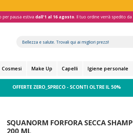
o per pausa estiva
dall'1 al 16 agosto
. Il tuo ordine verrà spedito d
Cosmesi
Make Up
Capelli
Igiene personale
OFFERTE ZERO_SPRECO - SCONTI OLTRE IL 50%
SQUANORM FORFORA SECCA SHAM
200 ML