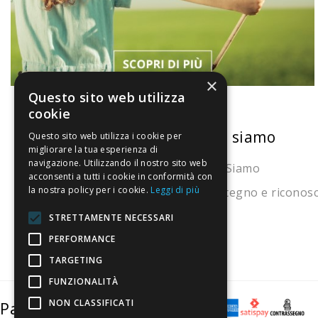
×
Questo sito web utilizza
cookie
La nostra convenienza
Chi siamo
Questo sito web utilizza i cookie per
migliorare la tua esperienza di
navigazione. Utilizzando il nostro sito web
Il risparmio che fa ambiente
Chi Siamo
acconsenti a tutti i cookie in conformità con
la nostra policy per i cookie.
Leggi di più
Il nostro manifesto
Sostegno e riconos
Il blog
STRETTAMENTE NECESSARI
Perché fidarti
PERFORMANCE
TARGETING
Vendi con noi
FUNZIONALITÀ
NON CLASSIFICATI
Pagamenti sicuri