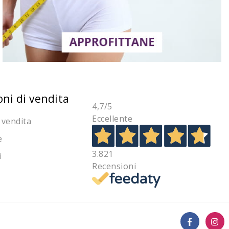
oni di vendita
4,7
/5
Eccellente
 vendita
e
3.821
i
Recensioni