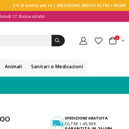
5 € di sconto per te
| SPEDIZIONE GRATIS OLTRE I 49,90€
a lunedì 17. Buona estate!
elemen
0
Carrello
Animali
Sanitari e Medicazioni
POO
SPEDIZIONE GRATUITA
OLTRE I 49,90€
GARANTITA IN 24/48H