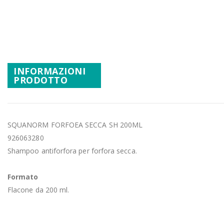
Promozioni
Vai
all'inizio
Mistery Box
della
galleria
di
INFORMAZIONI
immagini
PRODOTTO
SQUANORM FORFOEA SECCA SH 200ML
926063280
Shampoo antiforfora per forfora secca.
Formato
Flacone da 200 ml.