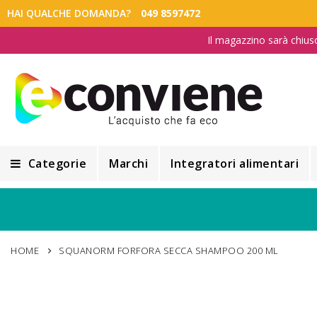
HAI QUALCHE DOMANDA?
049 8597472
Il magazzino sarà chius
Categorie
Marchi
Integratori alimentari
Integratori alimentari
Alimentazione e Dietetica
HOME
SQUANORM FORFORA SECCA SHAMPOO 200 ML
Cosmesi
Cosmetici Naturali