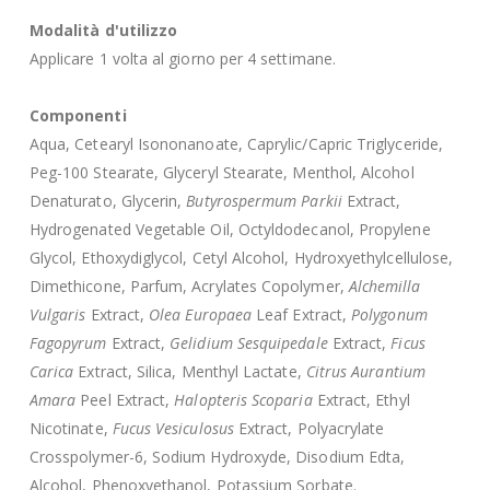
Modalità d'utilizzo
Applicare 1 volta al giorno per 4 settimane.
Componenti
Aqua, Cetearyl Isononanoate, Caprylic/Capric Triglyceride,
Peg-100 Stearate, Glyceryl Stearate, Menthol, Alcohol
Denaturato, Glycerin,
Butyrospermum Parkii
Extract,
Hydrogenated Vegetable Oil, Octyldodecanol, Propylene
Glycol, Ethoxydiglycol, Cetyl Alcohol, Hydroxyethylcellulose,
Dimethicone, Parfum, Acrylates Copolymer,
Alchemilla
Vulgaris
Extract,
Olea Europaea
Leaf Extract,
Polygonum
Fagopyrum
Extract,
Gelidium Sesquipedale
Extract,
Ficus
Carica
Extract, Silica, Menthyl Lactate,
Citrus Aurantium
Amara
Peel Extract,
Halopteris Scoparia
Extract, Ethyl
Nicotinate,
Fucus Vesiculosus
Extract, Polyacrylate
Crosspolymer-6, Sodium Hydroxyde, Disodium Edta,
Alcohol, Phenoxyethanol, Potassium Sorbate.