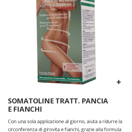
di
immagini
Vai
SOMATOLINE TRATT. PANCIA
all'inizio
della
E FIANCHI
galleria
di
Con una sola applicazione al giorno, aiuta a ridurre la
immagini
circonferenza di girovita e fianchi, grazie alla formula