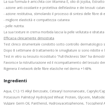
La sua formula è arricchita con Vitamina E, olio di Jojoba, Estratto
- azione anti-ossidante e protettiva dell’elastina e dei tessuti cutan
- azione restitutiva, stimolando il processo di sintesi delle fibre di e
- migliore elasticità e compattezza cutanea
- pelle nutrita.
La sua texture in crema morbida lascia la pelle vellutata e idratata
Efficacia clinicamente dimostrata
Test clinico strumentale condotto sotto controllo dermatologico 
Dopo 8 settimane di trattamento le smagliature si sono ridotte e le
Test in vitro su tessuto ricostituito “Full-thickness Skin” ha dimost
Favorisce la ristrutturazione ed il ricompattamento del tessuto de
Rigenera il network delle fibre elastiche nel derma +148%.
Ingredienti
Aqua, C12-15 Alkyl Benzoate, Cetearyl Isononanoate, Caprylic/Capri
Potassium Palmitoyl Hydrolyzed Wheat Protein, Glycerin, Maltodext
Vulgare Germ Oil, Panthenol, Hydroxyacetophenone, Tocopheryl Acet