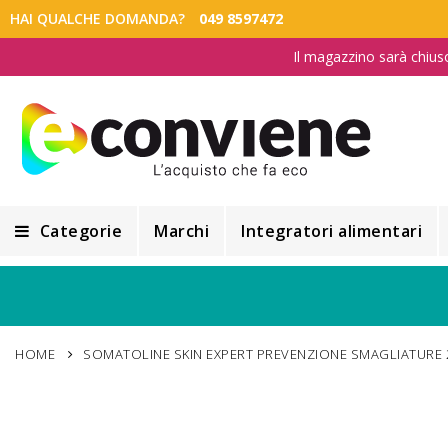
HAI QUALCHE DOMANDA?
049 8597472
Il magazzino sarà chius
Categorie
Marchi
Integratori alimentari
Integratori alimentari
Alimentazione e Dietetica
HOME
SOMATOLINE SKIN EXPERT PREVENZIONE SMAGLIATURE 
Cosmesi
Cosmetici Naturali
Vai