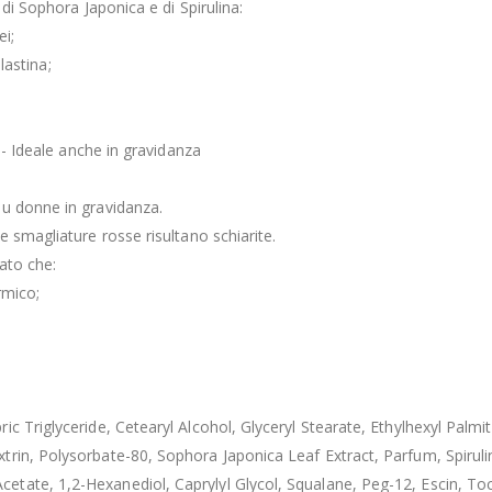
 di Sophora Japonica e di Spirulina:
ei;
lastina;
 - Ideale anche in gravidanza
su donne in gravidanza.
 smagliature rosse risultano schiarite.
rato che:
rmico;
c Triglyceride, Cetearyl Alcohol, Glyceryl Stearate, Ethylhexyl Palmi
rin, Polysorbate-80, Sophora Japonica Leaf Extract, Parfum, Spiruli
ate, 1,2-Hexanediol, Caprylyl Glycol, Squalane, Peg-12, Escin, Toco