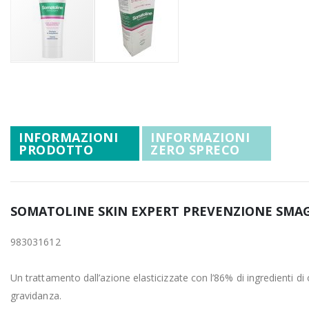
Promozioni
Mistery Box
Vai
all'inizio
della
galleria
INFORMAZIONI
INFORMAZIONI
di
PRODOTTO
ZERO SPRECO
immagini
SOMATOLINE SKIN EXPERT PREVENZIONE SMAG
983031612
Un trattamento dall’azione elasticizzate con l’86% di ingredienti d
gravidanza.