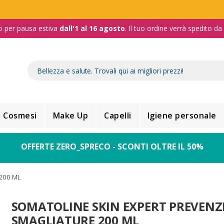
o per pausa estiva
dall'1 al 16 agosto
. Il tuo ordine verrà spedito d
Cosmesi
Make Up
Capelli
Igiene personale
OFFERTE ZERO_SPRECO - SCONTI OLTRE IL 50%
200 ML
SOMATOLINE SKIN EXPERT PREVENZ
SMAGLIATURE 200 ML