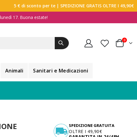
5 € di sconto per te
| SPEDIZIONE GRATIS OLTRE I 49,90€
a lunedì 17. Buona estate!
elemen
0
Carrello
Animali
Sanitari e Medicazioni
IONE
SPEDIZIONE GRATUITA
OLTRE I 49,90€
GARANTITA IN 24/48H