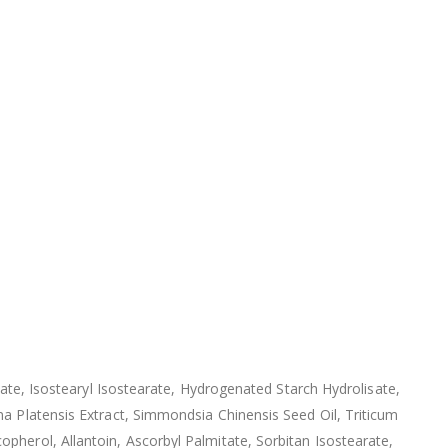
tate, Isostearyl Isostearate, Hydrogenated Starch Hydrolisate,
na Platensis Extract, Simmondsia Chinensis Seed Oil, Triticum
pherol, Allantoin, Ascorbyl Palmitate, Sorbitan Isostearate,