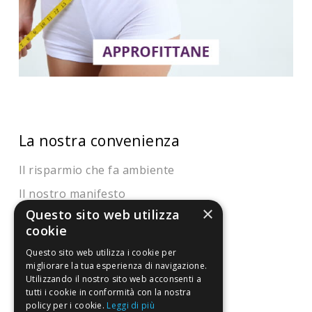
La nostra convenienza
Il risparmio che fa ambiente
Il nostro manifesto
×
Questo sito web utilizza
Il blog
cookie
Perché fidarti
Questo sito web utilizza i cookie per
Vendi con noi
migliorare la tua esperienza di navigazione.
Utilizzando il nostro sito web acconsenti a
tutti i cookie in conformità con la nostra
Chi siamo
policy per i cookie.
Leggi di più