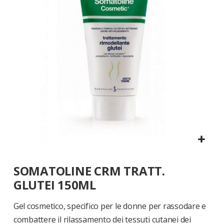
di
immagini
Vai
SOMATOLINE CRM TRATT.
all'inizio
della
GLUTEI 150ML
galleria
di
Gel cosmetico, specifico per le donne per rassodare e
immagini
combattere il rilassamento dei tessuti cutanei dei