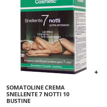
galleria
di
immagini
Vai
SOMATOLINE CREMA
all'inizio
della
SNELLENTE 7 NOTTI 10
galleria
BUSTINE
di
immagini