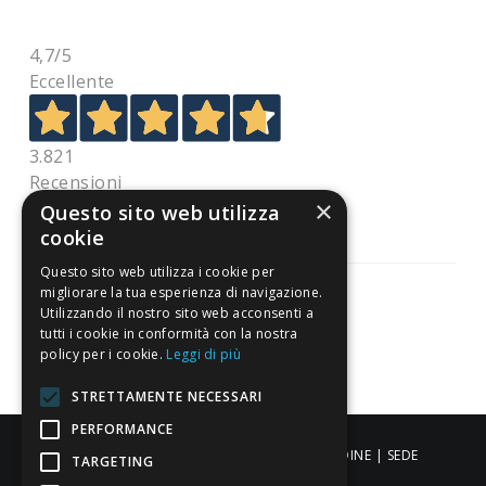
4,7
/5
Eccellente
3.821
Recensioni
×
Questo sito web utilizza
cookie
Questo sito web utilizza i cookie per
migliorare la tua esperienza di navigazione.
Utilizzando il nostro sito web acconsenti a
tutti i cookie in conformità con la nostra
Pagamenti sicuri
policy per i cookie.
Leggi di più
STRETTAMENTE NECESSARI
PERFORMANCE
ALDIGIÙ S.R.L. | Via Cortazzis 15 33100 - UDINE | SEDE
TARGETING