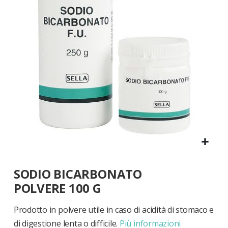
di
immagini
Vai
SODIO BICARBONATO
all'inizio
della
POLVERE 100 G
galleria
di
Prodotto in polvere utile in caso di acidità di stomaco e
immagini
di digestione lenta o difficile.
Più informazioni