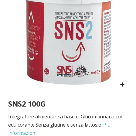
di
immagini
Vai
SNS2 100G
all'inizio
della
galleria
Integratore alimentare a base di Glucomannano con
di
edulcorante.Senza glutine e senza lattosio.
Più
immagini
informazioni