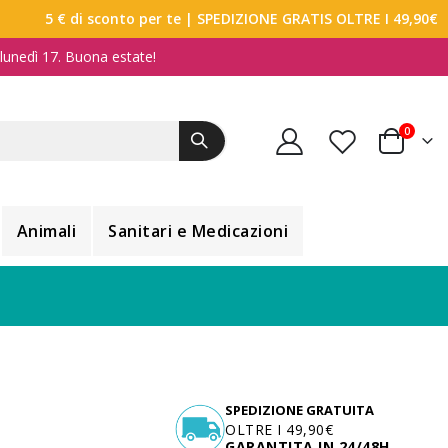
5 € di sconto per te
| SPEDIZIONE GRATIS OLTRE I 49,90€
a lunedì 17. Buona estate!
elemen
0
Carrello
Animali
Sanitari e Medicazioni
SPEDIZIONE GRATUITA
OLTRE I 49,90€
GARANTITA IN 24/48H