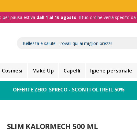
o per pausa estiva
dall'1 al 16 agosto
. Il tuo ordine verrà spedito d
Cosmesi
Make Up
Capelli
Igiene personale
OFFERTE ZERO_SPRECO - SCONTI OLTRE IL 50%
SLIM KALORMECH 500 ML