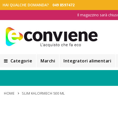
HAI QUALCHE DOMANDA?
049 8597472
Il magazzino sarà chius
Categorie
Marchi
Integratori alimentari
Integratori alimentari
Alimentazione e Dietetica
HOME
SLIM KALORMECH 500 ML
Cosmesi
Cosmetici Naturali