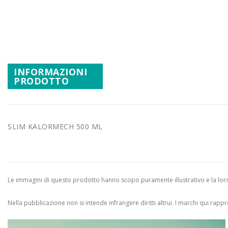
Promozioni
Vai
all'inizio
Mistery Box
della
galleria
di
INFORMAZIONI
immagini
PRODOTTO
SLIM KALORMECH 500 ML
Le immagini di questo prodotto hanno scopo puramente illustrativo e la loro 
Nella pubblicazione non si intende infrangere diritti altrui.
I marchi qui rappres