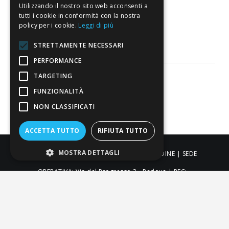
Utilizzando il nostro sito web acconsenti a
3.818
tutti i cookie in conformità con la nostra
Recensioni
policy per i cookie.
Leggi di più
STRETTAMENTE NECESSARI
PERFORMANCE
TARGETING
FUNZIONALITÀ
Pagamenti sicuri
NON CLASSIFICATI
ACCETTA TUTTO
RIFIUTA TUTTO
MOSTRA DETTAGLI
ALDIGIÙ S.R.L. | Via Cortazzis 15 33100 - UDINE | SEDE
OPERATIVA: Via del Progresso 3 - Padova | PEC:
aldigiusrl@pec.it | C.F. e P.IVA 02873920306 REA UD-294558
Capitale sociale: € 27.086,97
-
-
-
Credits
Privacy & Cookie Policy
Newsletter Privacy