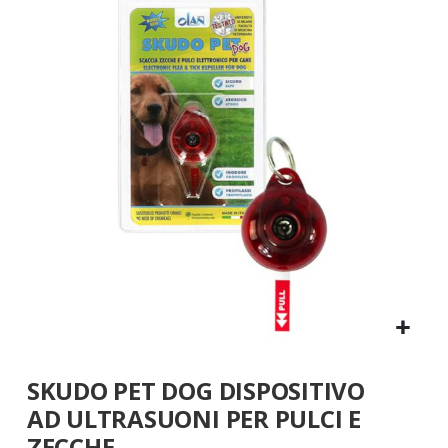
fine
della
galleria
di
immagini
Vai
SKUDO PET DOG DISPOSITIVO
all'inizio
della
AD ULTRASUONI PER PULCI E
galleria
ZECCHE