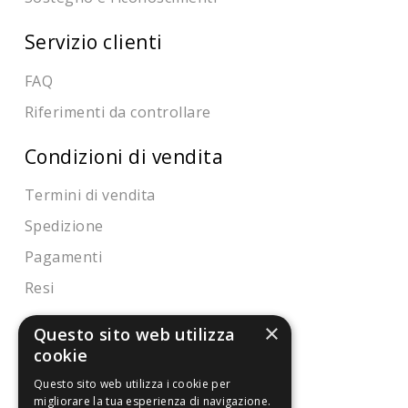
Servizio clienti
FAQ
Riferimenti da controllare
Condizioni di vendita
Termini di vendita
Spedizione
Pagamenti
Resi
×
Questo sito web utilizza
4,7
/5
cookie
Eccellente
Questo sito web utilizza i cookie per
migliorare la tua esperienza di navigazione.