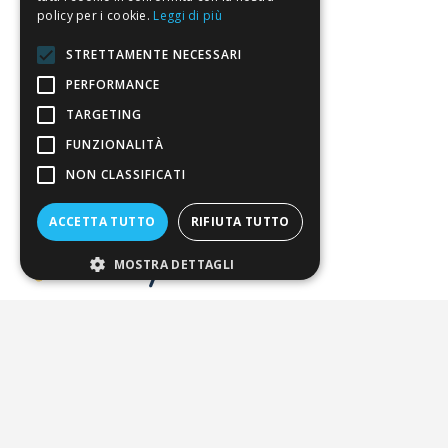
policy per i cookie.
Leggi di più
Pagamenti
STRETTAMENTE NECESSARI
Resi
PERFORMANCE
TARGETING
4,7
/5
FUNZIONALITÀ
Eccellente
NON CLASSIFICATI
3.818
ACCETTA TUTTO
RIFIUTA TUTTO
Recensioni
MOSTRA DETTAGLI
Pagamenti sicuri