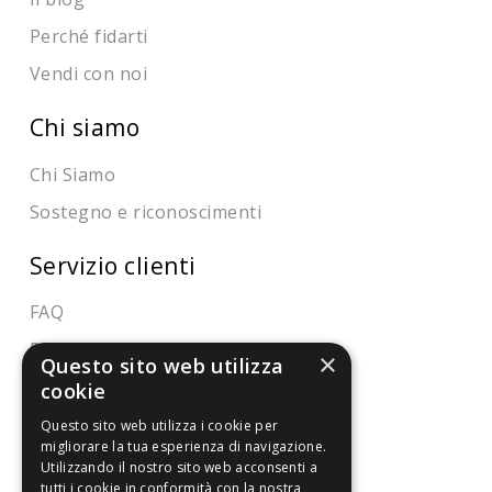
Perché fidarti
Vendi con noi
Chi siamo
Chi Siamo
Sostegno e riconoscimenti
Servizio clienti
FAQ
Riferimenti da controllare
×
Questo sito web utilizza
cookie
Condizioni di vendita
Questo sito web utilizza i cookie per
migliorare la tua esperienza di navigazione.
Termini di vendita
Utilizzando il nostro sito web acconsenti a
Spedizione
tutti i cookie in conformità con la nostra