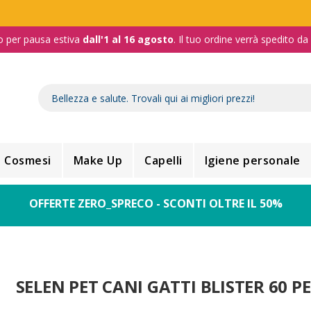
o per pausa estiva
dall'1 al 16 agosto
. Il tuo ordine verrà spedito d
Cosmesi
Make Up
Capelli
Igiene personale
OFFERTE ZERO_SPRECO - SCONTI OLTRE IL 50%
SELEN PET CANI GATTI BLISTER 60 P