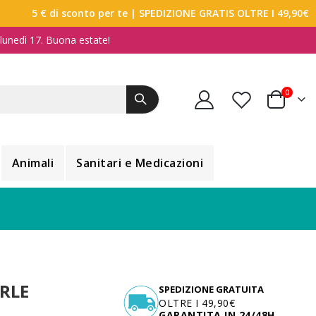
5 € di sconto per te
| SPEDIZIONE GRATIS OLTRE I 49,90€
a lunedì 17. Buona estate!
elemen
0
Carrello
Animali
Sanitari e Medicazioni
ERLE
SPEDIZIONE GRATUITA
OLTRE I 49,90€
GARANTITA IN 24/48H