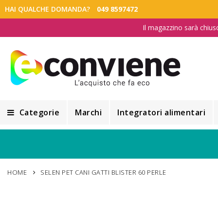
HAI QUALCHE DOMANDA?
049 8597472
Il magazzino sarà chius
Categorie
Marchi
Integratori alimentari
Integratori alimentari
Alimentazione e Dietetica
HOME
SELEN PET CANI GATTI BLISTER 60 PERLE
Cosmesi
Cosmetici Naturali