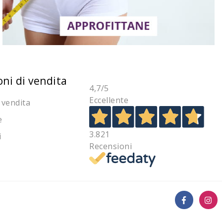
oni di vendita
4,7
/5
Eccellente
 vendita
e
3.821
i
Recensioni