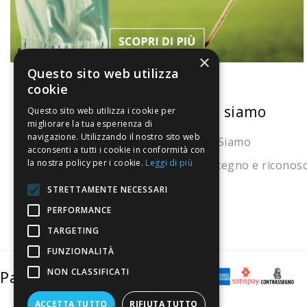
×
Questo sito web utilizza
cookie
La nostra convenienza
Chi siamo
Questo sito web utilizza i cookie per
migliorare la tua esperienza di
navigazione. Utilizzando il nostro sito web
Il risparmio che fa ambiente
Chi Siamo
acconsenti a tutti i cookie in conformità con
la nostra policy per i cookie.
Leggi di più
Il nostro manifesto
Sostegno e riconos
Il blog
STRETTAMENTE NECESSARI
Perché fidarti
PERFORMANCE
TARGETING
Vendi con noi
FUNZIONALITÀ
NON CLASSIFICATI
Pagamenti sicuri
ACCETTA TUTTO
RIFIUTA TUTTO