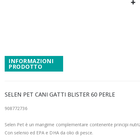
Promozioni
Vai
Mistery Box
all'inizio
della
galleria
di
immagini
INFORMAZIONI
PRODOTTO
SELEN PET CANI GATTI BLISTER 60 PERLE
908772736
Selen Pet è un mangime complementare contenente principi nutrizion
Con selenio ed EPA e DHA da olio di pesce.