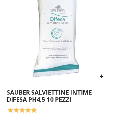
galleria
di
immagini
Vai
SAUBER SALVIETTINE INTIME
all'inizio
della
DIFESA PH4,5 10 PEZZI
galleria
di
immagini